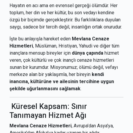
Hayatın en acı ama en evrensel gerçeği ölümdür. Her
toplum, her din ve her kültür, bu son vedayı kendine
özgü bir biçimde gerçekleştirir. Bu farklılıklara duyulan
saygı, sadece bir tercih değil, insanlığın ortak onurudur.
İşte bu anlayışla hareket eden
Mevlana Cenaze
Hizmetleri
, Müslüman, Hristiyan, Yahudi ve diğer tüm
inançlara mensup bireyler için
dünya çapında
hizmet
veren, çok kültürlü ve çok inançlı cenaze hizmetleri
sunan bir kurumdur. Misyonumuz; ölümü değil, vefayı
merkeze alan bir yaklaşımla, her bireyin
kendi
inancına, kültürüne ve ailesinin tercihine uygun
şekilde uğurlanmasını sağlamak
.
Küresel Kapsam: Sınır
Tanımayan Hizmet Ağı
Mevlana Cenaze Hizmetleri
, Avrupa’dan Asya’ya,
Amerika’dan Afrika’ya kadar uzanan bir ağda;