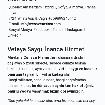
Şubeler: Amsterdam, İstanbul, Sofya, Almanya, Fransa,
İtalya
7/24 WhatsApp & Çağrı: +359899240112
E-mail:
info@cenazetasima.com
Sosyal Medya: Facebook | Tumblr | Instagram |
LinkedIn
Vefaya Saygı, İnanca Hizmet
Mevlana Cenaze Hizmetleri
, ölümün ardından
başlayan o zorlu süreçte, sadece cenaze taşıma
hizmeti sunmaz; aynı zamanda
vefa, saygı ve insanlık
onurunu taşıyan bir yol arkadaşı
olur.
Hangi milletten, hangi dinden, hangi coğrafyadan
olursanız olun;
bu dünyadan ayrılırken hak ettiğiniz
onurlu vedayı yaşatmak bizim görevimizdir.
“Son yolculuklar sessiz olur; ama biz sizin için her şeyi