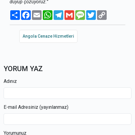
duyup çözüyoruz.”
Paylaş
Facebook
Email
WhatsApp
Telegram
Gmail
Message
Twitter
Copy
Link
Angola Cenaze Hizmetleri
YORUM YAZ
Adınız
E-mail Adresiniz (yayınlanmaz)
Yorumunuz