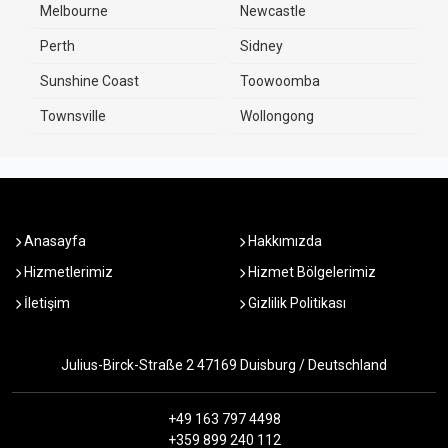
Melbourne
Newcastle
Perth
Sidney
Sunshine Coast
Toowoomba
Townsville
Wollongong
Anasayfa
Hakkımızda
Hizmetlerimiz
Hizmet Bölgelerimiz
İletişim
Gizlilik Politikası
Julius-Birck-Straße 2 47169 Duisburg / Deutschland
+49 163 797 4498
+359 899 240 112