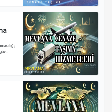
ma
macılığı,
üv...
l