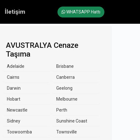
İletişim
WHATSAPP Hattı
AVUSTRALYA Cenaze
Taşıma
Adelaide
Brisbane
Cairns
Canberra
Darwin
Geelong
Hobart
Melbourne
Newcastle
Perth
Sidney
Sunshine Coast
Toowoomba
Townsville