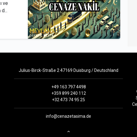
ı ve
d...
Julius-Birck-Straße 2 47169 Duisburg / Deutschland
+49 163 797 4498
+359 899 240 112
+32 473 74 95 25
Ce
info@cenazetasima.de