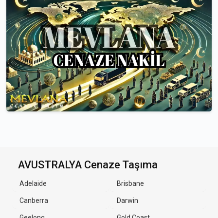
AVUSTRALYA Cenaze Taşıma
Adelaide
Brisbane
Canberra
Darwin
Geelong
Gold Coast