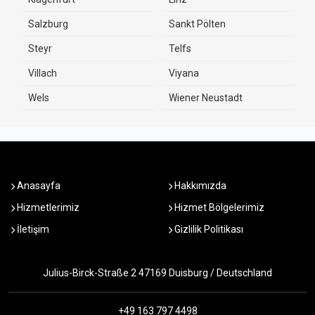
Salzburg
Sankt Pölten
Steyr
Telfs
Villach
Viyana
Wels
Wiener Neustadt
Anasayfa
Hakkımızda
Hizmetlerimiz
Hizmet Bölgelerimiz
İletişim
Gizlilik Politikası
Julius-Birck-Straße 2 47169 Duisburg / Deutschland
+49 163 797 4498