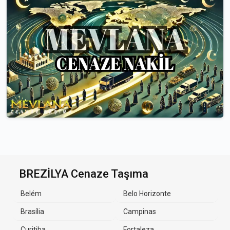
BREZİLYA Cenaze Taşıma
Belém
Belo Horizonte
Brasília
Campinas
Curitiba
Fortaleza