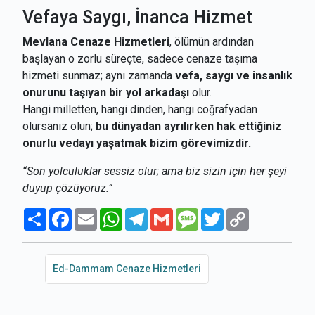
Vefaya Saygı, İnanca Hizmet
Mevlana Cenaze Hizmetleri
, ölümün ardından
başlayan o zorlu süreçte, sadece cenaze taşıma
hizmeti sunmaz; aynı zamanda
vefa, saygı ve insanlık
onurunu taşıyan bir yol arkadaşı
olur.
Hangi milletten, hangi dinden, hangi coğrafyadan
olursanız olun;
bu dünyadan ayrılırken hak ettiğiniz
onurlu vedayı yaşatmak bizim görevimizdir.
“Son yolculuklar sessiz olur; ama biz sizin için her şeyi
duyup çözüyoruz.”
Paylaş
Facebook
Email
WhatsApp
Telegram
Gmail
Message
Twitter
Copy
Link
Ed-Dammam Cenaze Hizmetleri