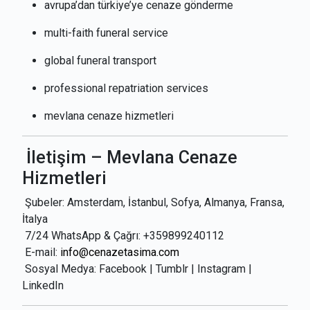
avrupa’dan türkiye’ye cenaze gönderme
multi-faith funeral service
global funeral transport
professional repatriation services
mevlana cenaze hizmetleri
İletişim – Mevlana Cenaze
Hizmetleri
Şubeler: Amsterdam, İstanbul, Sofya, Almanya, Fransa,
İtalya
7/24 WhatsApp & Çağrı: +359899240112
E-mail:
info@cenazetasima.com
Sosyal Medya: Facebook | Tumblr | Instagram |
LinkedIn