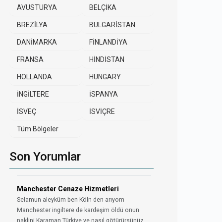
AVUSTURYA
BELÇİKA
BREZİLYA
BULGARİSTAN
DANİMARKA
FİNLANDİYA
FRANSA
HİNDİSTAN
HOLLANDA
HUNGARY
İNGİLTERE
İSPANYA
İSVEÇ
İSVİÇRE
Tüm Bölgeler
Son Yorumlar
Manchester Cenaze Hizmetleri
Selamun aleyküm ben Köln den arıyom
Manchester ingiltere de kardeşim öldü onun
naklini Karaman Türkiye ye nasıl götürürsünüz