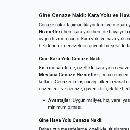
Gine Cenaze Nakli: Kara Yolu ve Hav
Cenaze nakli, taşımacılık yöntemi ve mesafeye 
Hizmetleri
, hem kara yolu hem de hava yolu c
uygun hizmeti sunar. Kara yolu ve hava yolu 
belirlenerek cenazelerin güvenli bir şekilde t
Gine Kara Yolu Cenaze Nakli:
Kısa mesafelerde, özellikle kara yolu cenaze
Mevlana Cenaze Hizmetleri
, cenazenin en 
kullanır. Cenazenin taşınacağı ülkenin yasal 
düzenlenir ve cenaze, güvenli bir şekilde hede
Avantajlar:
Uygun maliyet, hız, yerel ya
minimum olması.
Gine Hava Yolu Cenaze Nakli:
Daha uzun mesafelerde, özellikle uluslararası 