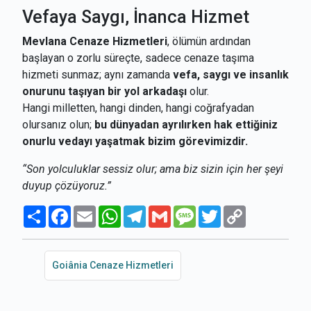
Vefaya Saygı, İnanca Hizmet
Mevlana Cenaze Hizmetleri
, ölümün ardından
başlayan o zorlu süreçte, sadece cenaze taşıma
hizmeti sunmaz; aynı zamanda
vefa, saygı ve insanlık
onurunu taşıyan bir yol arkadaşı
olur.
Hangi milletten, hangi dinden, hangi coğrafyadan
olursanız olun;
bu dünyadan ayrılırken hak ettiğiniz
onurlu vedayı yaşatmak bizim görevimizdir.
“Son yolculuklar sessiz olur; ama biz sizin için her şeyi
duyup çözüyoruz.”
Paylaş
Facebook
Email
WhatsApp
Telegram
Gmail
Message
Twitter
Copy
Link
Goiânia Cenaze Hizmetleri