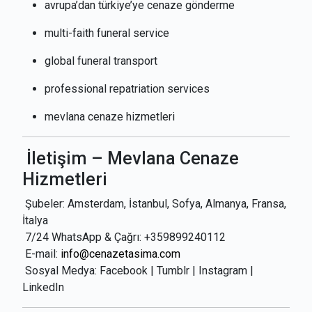
avrupa’dan türkiye’ye cenaze gönderme
multi-faith funeral service
global funeral transport
professional repatriation services
mevlana cenaze hizmetleri
İletişim – Mevlana Cenaze
Hizmetleri
Şubeler: Amsterdam, İstanbul, Sofya, Almanya, Fransa,
İtalya
7/24 WhatsApp & Çağrı: +359899240112
E-mail:
info@cenazetasima.com
Sosyal Medya: Facebook | Tumblr | Instagram |
LinkedIn