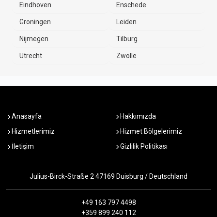
Eindhoven
Enschede
Groningen
Leiden
Nijmegen
Tilburg
Utrecht
Zwolle
Anasayfa
Hakkımızda
Hizmetlerimiz
Hizmet Bölgelerimiz
İletişim
Gizlilik Politikası
Julius-Birck-Straße 2 47169 Duisburg / Deutschland
+49 163 797 4498
+359 899 240 112