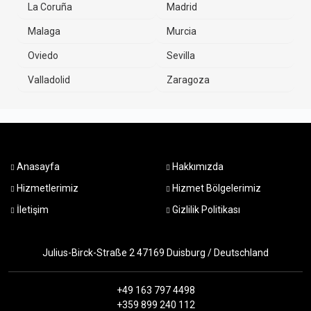
La Coruña
Madrid
Malaga
Murcia
Oviedo
Sevilla
Valladolid
Zaragoza
Anasayfa
Hakkımızda
Hizmetlerimiz
Hizmet Bölgelerimiz
İletişim
Gizlilik Politikası
Julius-Birck-Straße 2 47169 Duisburg / Deutschland
+49 163 797 4498
+359 899 240 112