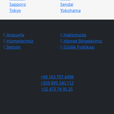
Sapporo
Sendai
Tokyo
Yokohama
Anasayfa
Hakkımızda
Hizmetlerimiz
Hizmet Bölgelerimiz
İletişim
Gizlilik Politikası
Julius-Birck-Straße 2 47169 Duisburg / Deutschland
+49 163 797 4498
+359 899 240 112
+32 473 74 95 25
info@cenazetasima.de