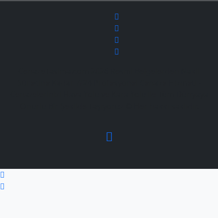
CenazeTasima.com 2026 Resmi Belgelerden Nakil
Sürecine Kadar 7/24 Profesyonel Cenaze Hizmeti -
Cenazelerinizi Hava Yolu ve Kara Yolu ile Tüm Dünyaya
Onurlu Bir Şekilde Taşıyoruz © Her hakkı saklıdır.