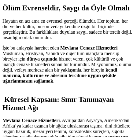
Ölüm Evrenseldir, Saygı da Öyle Olmalı
Hayatın en acı ama en evrensel gerçeği ölümdür. Her toplum, her
din ve her kültür, bu son vedayı kendine özgü bir biçimde
gerçekleştirir. Bu farklılıklara duyulan saygı, sadece bir tercih değil,
insanlığın ortak onurudur.
İşte bu anlayışla hareket eden
Mevlana Cenaze Hizmetleri
,
Müslüman, Hristiyan, Yahudi ve diğer tüm inançlara mensup
bireyler için
dünya çapında
hizmet veren, çok kültürlü ve çok
inançlı cenaze hizmetleri sunan bir kurumdur. Misyonumuz; ölümü
değil, vefayı merkeze alan bir yaklaşımla, her bireyin
kendi
inancına, kültürüne ve ailesinin tercihine uygun şekilde
uğurlanmasını sağlamak
.
Küresel Kapsam: Sınır Tanımayan
Hizmet Ağı
Mevlana Cenaze Hizmetleri
, Avrupa’dan Asya’ya, Amerika’dan
Afrika’ya kadar uzanan bir ağda; uluslararası taşıma, dini ritüellere
uygun hazırlık, mezar yeri temini, konsolosluk süreçleri, sigorta
işlemleri ve aile danışmanlığı gibi tüm süreci kapsayan
uçtan uca