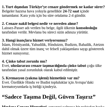
1. Yurt dışından Türkiye’ye cenaze göndermek ne kadar sürer?
Belgeler hazırsa hava yoluyla genellikle
24-72 saat
içinde
tamamlanır. Kara yolu için bu süre ortalama 2-4 gündür.
2. Cenaze nakil belgesi nedir ve nereden alınır?
Laissez-Passer adı verilen bu belge, ilgili ülkenin
konsolosluğu
tarafından verilir. Mevlana bu süreci sizin adınıza yürütür.
3. Hangi inançlara hizmet veriyorsunuz?
İslam, Hristiyanlık, Yahudilik, Hinduizm, Budizm, Bahailik, Ateizm
dahil olmak üzere tüm inanç ve felsefi yaklaşımlara saygı göstererek
hizmet sunuyoruz.
4. Çinko tabut zorunlu mu?
Evet,
uluslararası cenaze taşımacılığında çinko tabut
çoğu ülke
tarafından yasal zorunluluk olarak kabul edilmiştir.
5. Kremasyon (yakma işlemi) hizmetiniz var mı?
Evet. Özellikle Hindu ve Budist topluluklar için Avrupa’daki
krematoryumlarla iş birliği içindeyiz.
“Sadece Taşıma Değil, Güven Taşırız”
Mevlana Cenaze Hizmetleri
, cenazeyi yalnızca bir noktadan başka