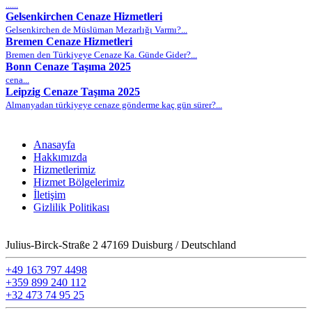
......
Gelsenkirchen Cenaze Hizmetleri
Gelsenkirchen de Müslüman Mezarlığı Varmı?...
Bremen Cenaze Hizmetleri
Bremen den Türkiyeye Cenaze Ka. Günde Gider?...
Bonn Cenaze Taşıma 2025
cena...
Leipzig Cenaze Taşıma 2025
Almanyadan türkiyeye cenaze gönderme kaç gün sürer?...
Anasayfa
Hakkımızda
Hizmetlerimiz
Hizmet Bölgelerimiz
İletişim
Gizlilik Politikası
Julius-Birck-Straße 2 47169 Duisburg / Deutschland
+49 163 797 4498
+359 899 240 112
+32 473 74 95 25