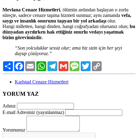
Mevlana Cenaze Hizmetleri
, ölümün ardından başlayan o zorlu
süreçte, sadece cenaze taşıma hizmeti sunmaz; aynı zamanda
vefa,
saygı ve insanlık onurunu taşıyan bir yol arkadaşı
olur.
Hangi milletten, hangi dinden, hangi coğrafyadan olursanız olun;
bu
dünyadan ayrılırken hak ettiğiniz onurlu vedayı yaşatmak
bizim görevimizdir.
“Son yolculuklar sessiz olur; ama biz sizin için her şeyi
duyup çözüyoruz.”
Paylaş
Facebook
Email
WhatsApp
Telegram
Gmail
Message
Twitter
Copy
Link
Karlstad Cenaze Hizmetleri
YORUM YAZ
Adınız
E-mail Adresiniz (yayınlanmaz)
Yorumunuz