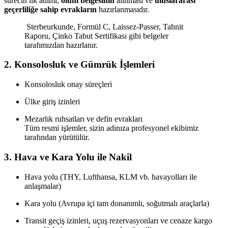
sürecin ilk adımı,
ölüm belgesinin
alınması ve
uluslararası
geçerliliğe sahip evrakların
hazırlanmasıdır.
Sterbeurkunde, Formül C, Laissez-Passer, Tahnit
Raporu, Çinko Tabut Sertifikası gibi belgeler
tarafımızdan hazırlanır.
2.
Konsolosluk ve Gümrük İşlemleri
Konsolosluk onay süreçleri
Ülke giriş izinleri
Mezarlık ruhsatları ve defin evrakları
Tüm resmi işlemler, sizin adınıza profesyonel ekibimiz
tarafından yürütülür.
3.
Hava ve Kara Yolu ile Nakil
Hava yolu (THY, Lufthansa, KLM vb. havayolları ile
anlaşmalar)
Kara yolu (Avrupa içi tam donanımlı, soğutmalı araçlarla)
Transit geçiş izinleri, uçuş rezervasyonları ve cenaze kargo