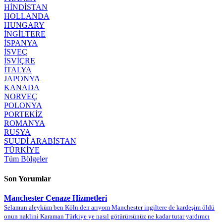
HİNDİSTAN
HOLLANDA
HUNGARY
İNGİLTERE
İSPANYA
İSVEÇ
İSVİÇRE
İTALYA
JAPONYA
KANADA
NORVEÇ
POLONYA
PORTEKİZ
ROMANYA
RUSYA
SUUDİ ARABİSTAN
TÜRKİYE
Tüm Bölgeler
Son Yorumlar
Manchester Cenaze Hizmetleri
Selamun aleyküm ben Köln den arıyom Manchester ingiltere de kardeşim öldü
onun naklini Karaman Türkiye ye nasıl götürürsünüz ne kadar tutar yardımcı