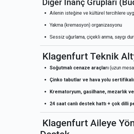
Diğer İnanç Grupları (Bud
Ailenin isteğine ve kültürel tercihlere u
Yakma (kremasyon) organizasyonu
Sessiz uğurlama, çiçekli anma, saygı duru
Klagenfurt Teknik Al
Soğutmalı cenaze araçları
(uzun mesaf
Çinko tabutlar ve hava yolu sertifikal
Krematoryum, gasilhane, mezarlık ve t
24 saat canlı destek hattı + çok dilli 
Klagenfurt Aileye Yön