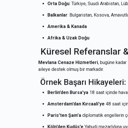
Orta Doğu
: Türkiye, Suudi Arabistan, Lüb
Balkanlar
: Bulgaristan, Kosova, Arnavut
Amerika & Kanada
Afrika & Uzak Doğu
Küresel Referanslar &
Mevlana Cenaze Hizmetleri
, bugüne kadar f
aileye destek olmuş bir markadır.
Örnek Başarı Hikayeleri:
Berlin’den Bursa’ya
18 saat içinde hava 
Amsterdam’dan Kırcaali’ye
48 saat içi
Paris’ten Şam’a
diplomatik engellerin ç
Köln’den Kudüs’e
Yahudi mezarlığına uy