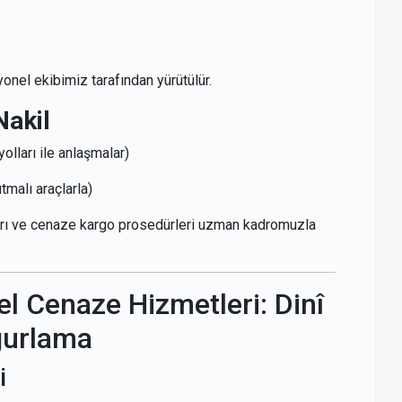
onel ekibimiz tarafından yürütülür.
Nakil
lları ile anlaşmalar)
tmalı araçlarla)
ları ve cenaze kargo prosedürleri uzman kadromuzla
l Cenaze Hizmetleri: Dinî
ğurlama
i