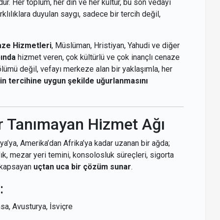
r. Her toplum, her din ve her kültür, bu son vedayı
klılıklara duyulan saygı, sadece bir tercih değil,
ze Hizmetleri
, Müslüman, Hristiyan, Yahudi ve diğer
ında
hizmet veren, çok kültürlü ve çok inançlı cenaze
lümü değil, vefayı merkeze alan bir yaklaşımla, her
nin tercihine uygun şekilde uğurlanmasını
r Tanımayan Hizmet Ağı
ya’ya, Amerika’dan Afrika’ya kadar uzanan bir ağda;
rlık, mezar yeri temini, konsolosluk süreçleri, sigorta
i kapsayan
uçtan uca bir çözüm sunar
.
:
nsa, Avusturya, İsviçre