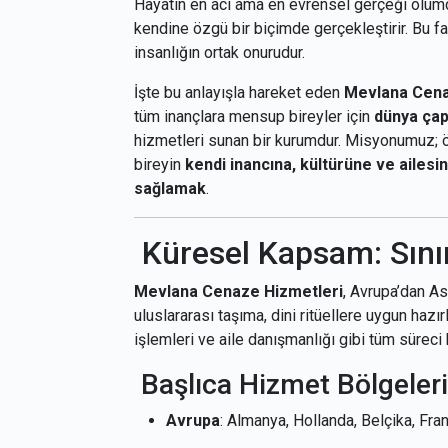
Hayatın en acı ama en evrensel gerçeği ölümdü
kendine özgü bir biçimde gerçekleştirir. Bu far
insanlığın ortak onurudur.
İşte bu anlayışla hareket eden
Mevlana Cena
tüm inançlara mensup bireyler için
dünya çap
hizmetleri sunan bir kurumdur. Misyonumuz; ö
bireyin
kendi inancına, kültürüne ve ailesi
sağlamak
.
Küresel Kapsam: Sını
Mevlana Cenaze Hizmetleri
, Avrupa’dan As
uluslararası taşıma, dini ritüellere uygun hazı
işlemleri ve aile danışmanlığı gibi tüm sürec
Başlıca Hizmet Bölgeleri
Avrupa
: Almanya, Hollanda, Belçika, Fra