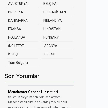
AVUSTURYA
BELÇİKA
BREZİLYA
BULGARİSTAN
DANİMARKA
FİNLANDİYA
FRANSA
HİNDİSTAN
HOLLANDA
HUNGARY
İNGİLTERE
İSPANYA
İSVEÇ
İSVİÇRE
Tüm Bölgeler
Son Yorumlar
Manchester Cenaze Hizmetleri
Selamun aleyküm ben Köln den arıyom
Manchester ingiltere de kardeşim öldü onun
naklini Karaman Türkiye ye nasıl götürürsünüz