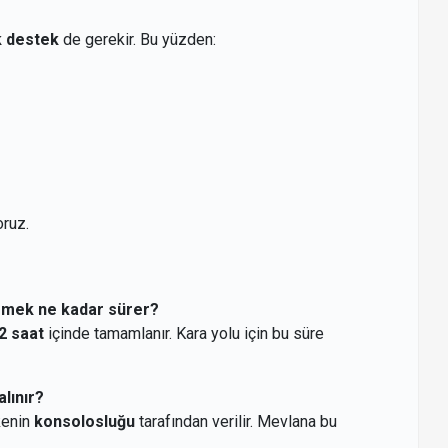
k destek
de gerekir. Bu yüzden:
oruz.
ermek ne kadar sürer?
2 saat
içinde tamamlanır. Kara yolu için bu süre
lınır?
kenin
konsolosluğu
tarafından verilir. Mevlana bu