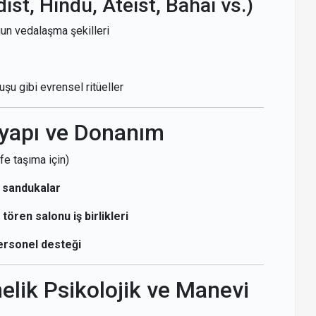
ist, Hindu, Ateist, Bahai vs.)
ygun vedalaşma şekilleri
şu gibi evrensel ritüeller
tyapı ve Donanım
e taşıma için)
ı sandukalar
ören salonu iş birlikleri
personel desteği
elik Psikolojik ve Manevi