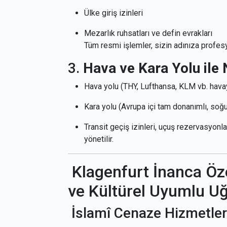
Ülke giriş izinleri
Mezarlık ruhsatları ve defin evrakları
Tüm resmi işlemler, sizin adınıza profesy
3.
Hava ve Kara Yolu ile 
Hava yolu (THY, Lufthansa, KLM vb. havayo
Kara yolu (Avrupa içi tam donanımlı, soğu
Transit geçiş izinleri, uçuş rezervasyon
yönetilir.
Klagenfurt İnanca Öze
ve Kültürel Uyumlu U
İslamî Cenaze Hizmetler