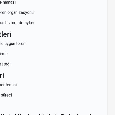
ze namazı
tören organizasyonu
gun hizmet detayları
leri
ne uygun tören
tirme
esteği
ri
mer temini
 süreci