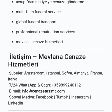
avrupa’dan türkiye’ye cenaze gönderme
multi-faith funeral service
global funeral transport
professional repatriation services
mevlana cenaze hizmetleri
İletişim – Mevlana Cenaze
Hizmetleri
Şubeler: Amsterdam, İstanbul, Sofya, Almanya, Fransa,
İtalya
7/24 WhatsApp & Çağrı: +359899240112
E-mail:
info@cenazetasima.com
Sosyal Medya: Facebook | Tumblr | Instagram |
LinkedIn