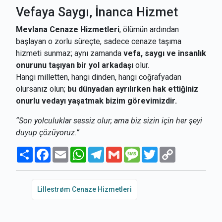
Vefaya Saygı, İnanca Hizmet
Mevlana Cenaze Hizmetleri
, ölümün ardından
başlayan o zorlu süreçte, sadece cenaze taşıma
hizmeti sunmaz; aynı zamanda
vefa, saygı ve insanlık
onurunu taşıyan bir yol arkadaşı
olur.
Hangi milletten, hangi dinden, hangi coğrafyadan
olursanız olun;
bu dünyadan ayrılırken hak ettiğiniz
onurlu vedayı yaşatmak bizim görevimizdir.
“Son yolculuklar sessiz olur; ama biz sizin için her şeyi
duyup çözüyoruz.”
Paylaş
Facebook
Email
WhatsApp
Telegram
Gmail
Message
Twitter
Copy
Link
Lillestrøm Cenaze Hizmetleri