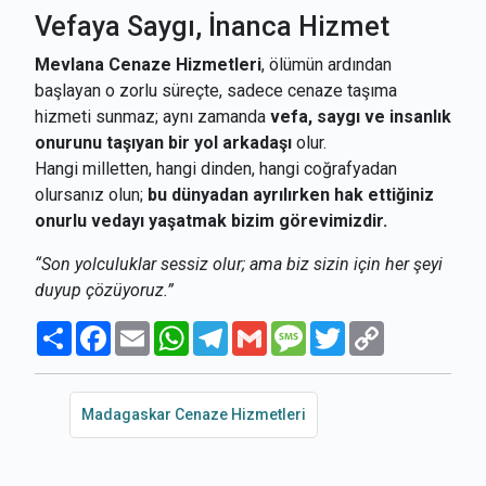
Vefaya Saygı, İnanca Hizmet
Mevlana Cenaze Hizmetleri
, ölümün ardından
başlayan o zorlu süreçte, sadece cenaze taşıma
hizmeti sunmaz; aynı zamanda
vefa, saygı ve insanlık
onurunu taşıyan bir yol arkadaşı
olur.
Hangi milletten, hangi dinden, hangi coğrafyadan
olursanız olun;
bu dünyadan ayrılırken hak ettiğiniz
onurlu vedayı yaşatmak bizim görevimizdir.
“Son yolculuklar sessiz olur; ama biz sizin için her şeyi
duyup çözüyoruz.”
Paylaş
Facebook
Email
WhatsApp
Telegram
Gmail
Message
Twitter
Copy
Link
Madagaskar Cenaze Hizmetleri