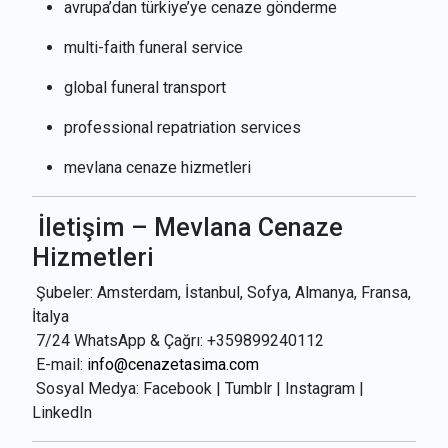
avrupa’dan türkiye’ye cenaze gönderme
multi-faith funeral service
global funeral transport
professional repatriation services
mevlana cenaze hizmetleri
İletişim – Mevlana Cenaze
Hizmetleri
Şubeler: Amsterdam, İstanbul, Sofya, Almanya, Fransa,
İtalya
7/24 WhatsApp & Çağrı: +359899240112
E-mail:
info@cenazetasima.com
Sosyal Medya: Facebook | Tumblr | Instagram |
LinkedIn