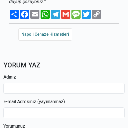
duyup çözüyoruz.”
Paylaş
Facebook
Email
WhatsApp
Telegram
Gmail
Message
Twitter
Copy
Link
Napoli Cenaze Hizmetleri
YORUM YAZ
Adınız
E-mail Adresiniz (yayınlanmaz)
Yorumunuz