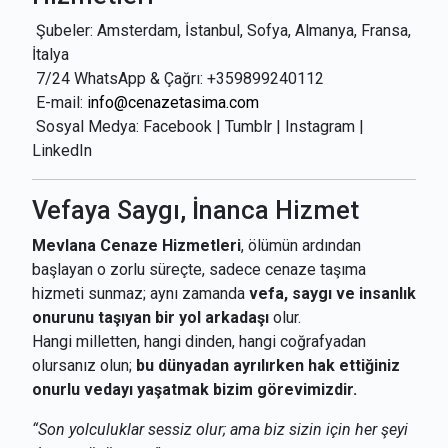
Şubeler: Amsterdam, İstanbul, Sofya, Almanya, Fransa,
İtalya
7/24 WhatsApp & Çağrı: +359899240112
E-mail:
info@cenazetasima.com
Sosyal Medya: Facebook | Tumblr | Instagram |
LinkedIn
Vefaya Saygı, İnanca Hizmet
Mevlana Cenaze Hizmetleri
, ölümün ardından
başlayan o zorlu süreçte, sadece cenaze taşıma
hizmeti sunmaz; aynı zamanda
vefa, saygı ve insanlık
onurunu taşıyan bir yol arkadaşı
olur.
Hangi milletten, hangi dinden, hangi coğrafyadan
olursanız olun;
bu dünyadan ayrılırken hak ettiğiniz
onurlu vedayı yaşatmak bizim görevimizdir.
“Son yolculuklar sessiz olur; ama biz sizin için her şeyi