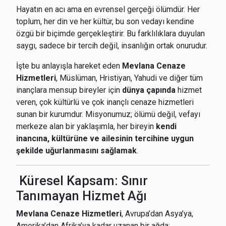
Hayatın en acı ama en evrensel gerçeği ölümdür. Her
toplum, her din ve her kültür, bu son vedayı kendine
özgü bir biçimde gerçekleştirir. Bu farklılıklara duyulan
saygı, sadece bir tercih değil, insanlığın ortak onurudur.
İşte bu anlayışla hareket eden
Mevlana Cenaze
Hizmetleri
, Müslüman, Hristiyan, Yahudi ve diğer tüm
inançlara mensup bireyler için
dünya çapında
hizmet
veren, çok kültürlü ve çok inançlı cenaze hizmetleri
sunan bir kurumdur. Misyonumuz; ölümü değil, vefayı
merkeze alan bir yaklaşımla, her bireyin
kendi
inancına, kültürüne ve ailesinin tercihine uygun
şekilde uğurlanmasını sağlamak
.
Küresel Kapsam: Sınır
Tanımayan Hizmet Ağı
Mevlana Cenaze Hizmetleri
, Avrupa’dan Asya’ya,
Amerika’dan Afrika’ya kadar uzanan bir ağda;