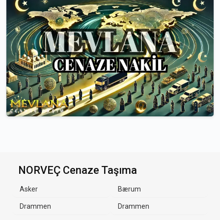
NORVEÇ Cenaze Taşıma
Asker
Bærum
Drammen
Drammen