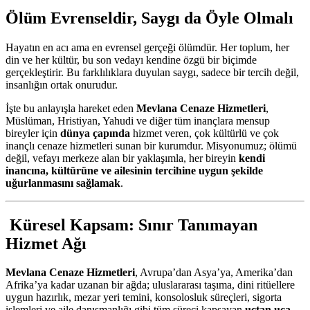
Ölüm Evrenseldir, Saygı da Öyle Olmalı
Hayatın en acı ama en evrensel gerçeği ölümdür. Her toplum, her
din ve her kültür, bu son vedayı kendine özgü bir biçimde
gerçekleştirir. Bu farklılıklara duyulan saygı, sadece bir tercih değil,
insanlığın ortak onurudur.
İşte bu anlayışla hareket eden
Mevlana Cenaze Hizmetleri
,
Müslüman, Hristiyan, Yahudi ve diğer tüm inançlara mensup
bireyler için
dünya çapında
hizmet veren, çok kültürlü ve çok
inançlı cenaze hizmetleri sunan bir kurumdur. Misyonumuz; ölümü
değil, vefayı merkeze alan bir yaklaşımla, her bireyin
kendi
inancına, kültürüne ve ailesinin tercihine uygun şekilde
uğurlanmasını sağlamak
.
Küresel Kapsam: Sınır Tanımayan
Hizmet Ağı
Mevlana Cenaze Hizmetleri
, Avrupa’dan Asya’ya, Amerika’dan
Afrika’ya kadar uzanan bir ağda; uluslararası taşıma, dini ritüellere
uygun hazırlık, mezar yeri temini, konsolosluk süreçleri, sigorta
işlemleri ve aile danışmanlığı gibi tüm süreci kapsayan
uçtan uca