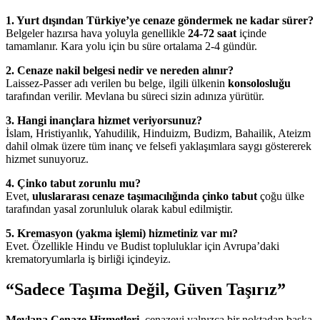
1. Yurt dışından Türkiye’ye cenaze göndermek ne kadar sürer?
Belgeler hazırsa hava yoluyla genellikle
24-72 saat
içinde
tamamlanır. Kara yolu için bu süre ortalama 2-4 gündür.
2. Cenaze nakil belgesi nedir ve nereden alınır?
Laissez-Passer adı verilen bu belge, ilgili ülkenin
konsolosluğu
tarafından verilir. Mevlana bu süreci sizin adınıza yürütür.
3. Hangi inançlara hizmet veriyorsunuz?
İslam, Hristiyanlık, Yahudilik, Hinduizm, Budizm, Bahailik, Ateizm
dahil olmak üzere tüm inanç ve felsefi yaklaşımlara saygı göstererek
hizmet sunuyoruz.
4. Çinko tabut zorunlu mu?
Evet,
uluslararası cenaze taşımacılığında çinko tabut
çoğu ülke
tarafından yasal zorunluluk olarak kabul edilmiştir.
5. Kremasyon (yakma işlemi) hizmetiniz var mı?
Evet. Özellikle Hindu ve Budist topluluklar için Avrupa’daki
krematoryumlarla iş birliği içindeyiz.
“Sadece Taşıma Değil, Güven Taşırız”
Mevlana Cenaze Hizmetleri
, cenazeyi yalnızca bir noktadan başka