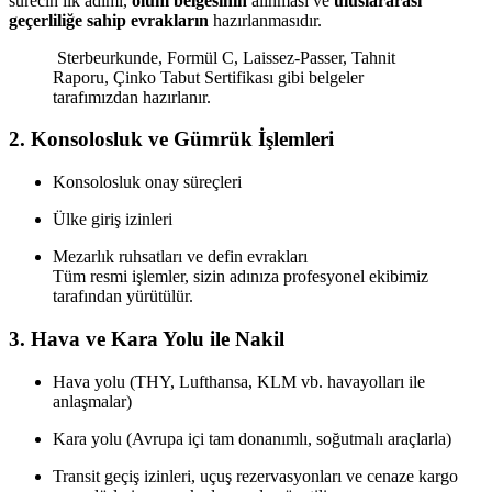
sürecin ilk adımı,
ölüm belgesinin
alınması ve
uluslararası
geçerliliğe sahip evrakların
hazırlanmasıdır.
Sterbeurkunde, Formül C, Laissez-Passer, Tahnit
Raporu, Çinko Tabut Sertifikası gibi belgeler
tarafımızdan hazırlanır.
2.
Konsolosluk ve Gümrük İşlemleri
Konsolosluk onay süreçleri
Ülke giriş izinleri
Mezarlık ruhsatları ve defin evrakları
Tüm resmi işlemler, sizin adınıza profesyonel ekibimiz
tarafından yürütülür.
3.
Hava ve Kara Yolu ile Nakil
Hava yolu (THY, Lufthansa, KLM vb. havayolları ile
anlaşmalar)
Kara yolu (Avrupa içi tam donanımlı, soğutmalı araçlarla)
Transit geçiş izinleri, uçuş rezervasyonları ve cenaze kargo