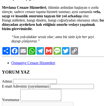
Mevlana Cenaze Hizmetleri
, ölümün ardından başlayan o zorlu
süreçte, sadece cenaze taşıma hizmeti sunmaz; aynı zamanda
vefa,
saygı ve insanlık onurunu taşıyan bir yol arkadaşı
olur.
Hangi milletten, hangi dinden, hangi coğrafyadan olursanız olun;
bu
dünyadan ayrılırken hak ettiğiniz onurlu vedayı yaşatmak
bizim görevimizdir.
“Son yolculuklar sessiz olur; ama biz sizin için her şeyi
duyup çözüyoruz.”
Paylaş
Facebook
Email
WhatsApp
Telegram
Gmail
Message
Twitter
Copy
Link
Osmaniye Cenaze Hizmetleri
YORUM YAZ
Adınız
E-mail Adresiniz (yayınlanmaz)
Yorumunuz