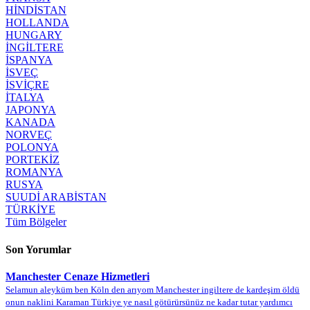
HİNDİSTAN
HOLLANDA
HUNGARY
İNGİLTERE
İSPANYA
İSVEÇ
İSVİÇRE
İTALYA
JAPONYA
KANADA
NORVEÇ
POLONYA
PORTEKİZ
ROMANYA
RUSYA
SUUDİ ARABİSTAN
TÜRKİYE
Tüm Bölgeler
Son Yorumlar
Manchester Cenaze Hizmetleri
Selamun aleyküm ben Köln den arıyom Manchester ingiltere de kardeşim öldü
onun naklini Karaman Türkiye ye nasıl götürürsünüz ne kadar tutar yardımcı