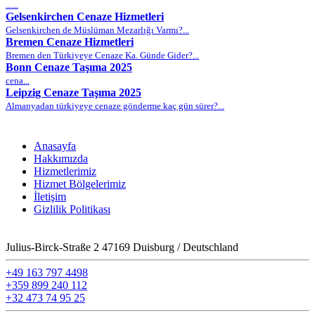
......
Gelsenkirchen Cenaze Hizmetleri
Gelsenkirchen de Müslüman Mezarlığı Varmı?...
Bremen Cenaze Hizmetleri
Bremen den Türkiyeye Cenaze Ka. Günde Gider?...
Bonn Cenaze Taşıma 2025
cena...
Leipzig Cenaze Taşıma 2025
Almanyadan türkiyeye cenaze gönderme kaç gün sürer?...
Anasayfa
Hakkımızda
Hizmetlerimiz
Hizmet Bölgelerimiz
İletişim
Gizlilik Politikası
Julius-Birck-Straße 2 47169 Duisburg / Deutschland
+49 163 797 4498
+359 899 240 112
+32 473 74 95 25