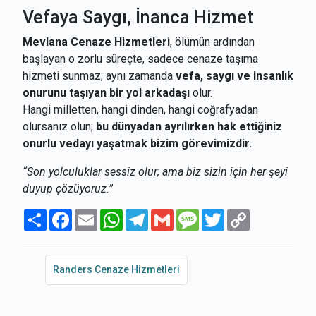
Vefaya Saygı, İnanca Hizmet
Mevlana Cenaze Hizmetleri
, ölümün ardından
başlayan o zorlu süreçte, sadece cenaze taşıma
hizmeti sunmaz; aynı zamanda
vefa, saygı ve insanlık
onurunu taşıyan bir yol arkadaşı
olur.
Hangi milletten, hangi dinden, hangi coğrafyadan
olursanız olun;
bu dünyadan ayrılırken hak ettiğiniz
onurlu vedayı yaşatmak bizim görevimizdir.
“Son yolculuklar sessiz olur; ama biz sizin için her şeyi
duyup çözüyoruz.”
Paylaş
Facebook
Email
WhatsApp
Telegram
Gmail
Message
Twitter
Copy
Link
Randers Cenaze Hizmetleri