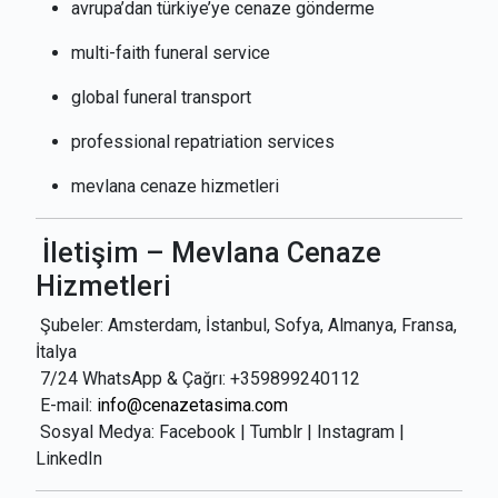
avrupa’dan türkiye’ye cenaze gönderme
multi-faith funeral service
global funeral transport
professional repatriation services
mevlana cenaze hizmetleri
İletişim – Mevlana Cenaze
Hizmetleri
Şubeler: Amsterdam, İstanbul, Sofya, Almanya, Fransa,
İtalya
7/24 WhatsApp & Çağrı: +359899240112
E-mail:
info@cenazetasima.com
Sosyal Medya: Facebook | Tumblr | Instagram |
LinkedIn