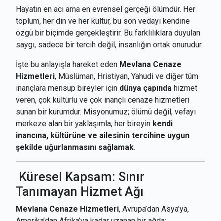
Hayatın en acı ama en evrensel gerçeği ölümdür. Her
toplum, her din ve her kültür, bu son vedayı kendine
özgü bir biçimde gerçekleştirir. Bu farklılıklara duyulan
saygı, sadece bir tercih değil, insanlığın ortak onurudur.
İşte bu anlayışla hareket eden
Mevlana Cenaze
Hizmetleri
, Müslüman, Hristiyan, Yahudi ve diğer tüm
inançlara mensup bireyler için
dünya çapında
hizmet
veren, çok kültürlü ve çok inançlı cenaze hizmetleri
sunan bir kurumdur. Misyonumuz; ölümü değil, vefayı
merkeze alan bir yaklaşımla, her bireyin
kendi
inancına, kültürüne ve ailesinin tercihine uygun
şekilde uğurlanmasını sağlamak
.
Küresel Kapsam: Sınır
Tanımayan Hizmet Ağı
Mevlana Cenaze Hizmetleri
, Avrupa’dan Asya’ya,
Amerika’dan Afrika’ya kadar uzanan bir ağda;