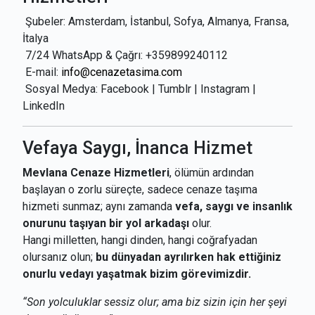
Şubeler: Amsterdam, İstanbul, Sofya, Almanya, Fransa,
İtalya
7/24 WhatsApp & Çağrı: +359899240112
E-mail:
info@cenazetasima.com
Sosyal Medya: Facebook | Tumblr | Instagram |
LinkedIn
Vefaya Saygı, İnanca Hizmet
Mevlana Cenaze Hizmetleri
, ölümün ardından
başlayan o zorlu süreçte, sadece cenaze taşıma
hizmeti sunmaz; aynı zamanda
vefa, saygı ve insanlık
onurunu taşıyan bir yol arkadaşı
olur.
Hangi milletten, hangi dinden, hangi coğrafyadan
olursanız olun;
bu dünyadan ayrılırken hak ettiğiniz
onurlu vedayı yaşatmak bizim görevimizdir.
“Son yolculuklar sessiz olur; ama biz sizin için her şeyi