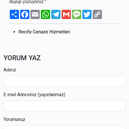
duyup çözüyoruz.”
Paylaş
Facebook
Email
WhatsApp
Telegram
Gmail
Message
Twitter
Copy
Link
Recife Cenaze Hizmetleri
YORUM YAZ
Adınız
E-mail Adresiniz (yayınlanmaz)
Yorumunuz