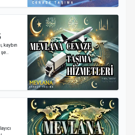
5
, kaybın
şe...
layıcı