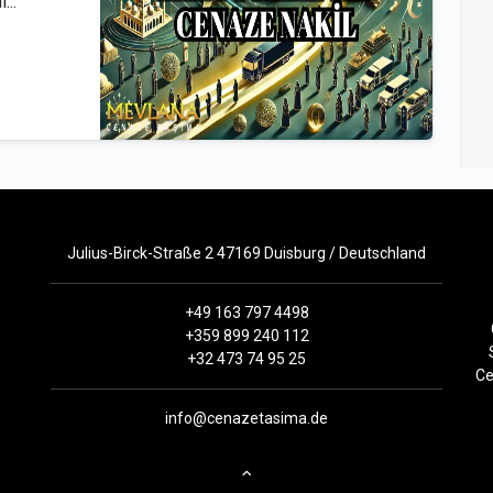
...
Julius-Birck-Straße 2 47169 Duisburg / Deutschland
+49 163 797 4498
+359 899 240 112
+32 473 74 95 25
Ce
info@cenazetasima.de