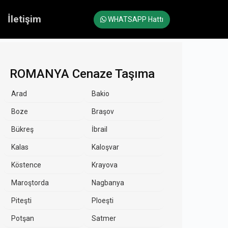
İletişim
WHATSAPP Hattı
ROMANYA Cenaze Taşıma
Arad
Bakio
Boze
Braşov
Bükreş
İbrail
Kalas
Kaloşvar
Köstence
Krayova
Maroştorda
Nagbanya
Piteşti
Ploeşti
Potşan
Satmer