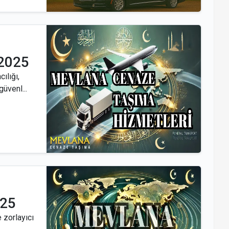
 2025
ılığı,
üvenl...
025
 zorlayıcı