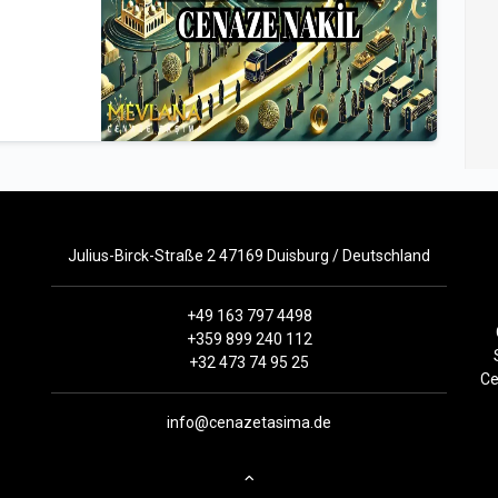
Julius-Birck-Straße 2 47169 Duisburg / Deutschland
+49 163 797 4498
+359 899 240 112
+32 473 74 95 25
Ce
info@cenazetasima.de