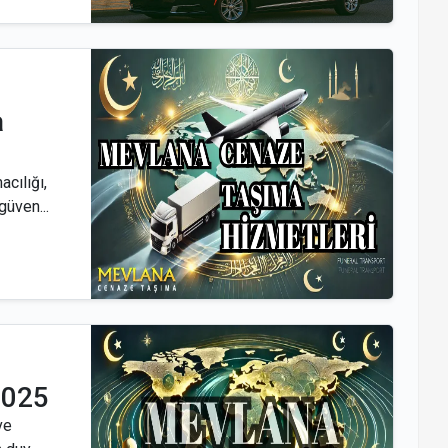
a
cılığı,
güven...
2025
ve