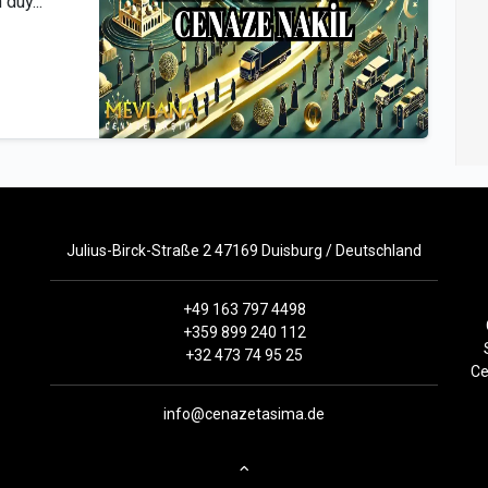
 duy...
Julius-Birck-Straße 2 47169 Duisburg / Deutschland
+49 163 797 4498
+359 899 240 112
+32 473 74 95 25
Ce
info@cenazetasima.de