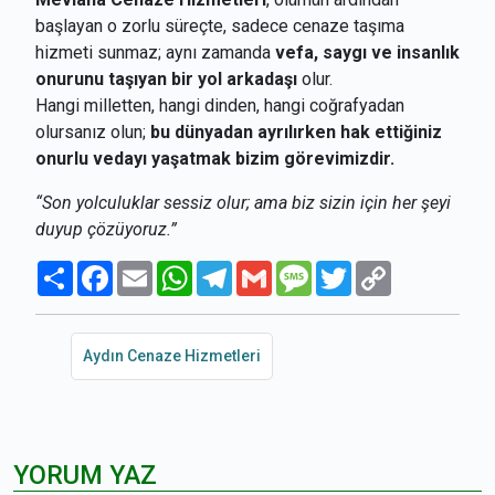
başlayan o zorlu süreçte, sadece cenaze taşıma
hizmeti sunmaz; aynı zamanda
vefa, saygı ve insanlık
onurunu taşıyan bir yol arkadaşı
olur.
Hangi milletten, hangi dinden, hangi coğrafyadan
olursanız olun;
bu dünyadan ayrılırken hak ettiğiniz
onurlu vedayı yaşatmak bizim görevimizdir.
“Son yolculuklar sessiz olur; ama biz sizin için her şeyi
duyup çözüyoruz.”
Paylaş
Facebook
Email
WhatsApp
Telegram
Gmail
Message
Twitter
Copy
Link
Aydın Cenaze Hizmetleri
YORUM YAZ