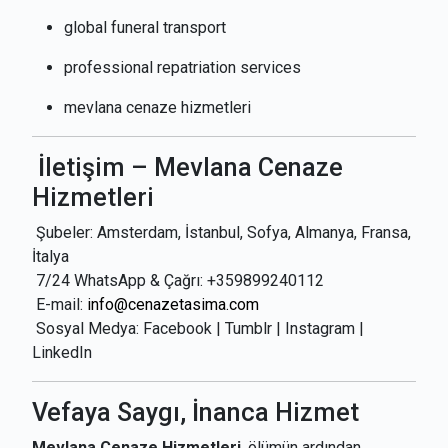
global funeral transport
professional repatriation services
mevlana cenaze hizmetleri
İletişim – Mevlana Cenaze
Hizmetleri
Şubeler: Amsterdam, İstanbul, Sofya, Almanya, Fransa,
İtalya
7/24 WhatsApp & Çağrı: +359899240112
E-mail:
info@cenazetasima.com
Sosyal Medya: Facebook | Tumblr | Instagram |
LinkedIn
Vefaya Saygı, İnanca Hizmet
Mevlana Cenaze Hizmetleri
, ölümün ardından