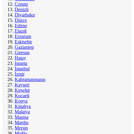
Çorum
Denizli
Diyarbakır
Düzce
Edirne
Elazığ
Erzurum
Eskişehir
Gaziantep
Giresun
Hatay
Isparta
İstanbul
İzmir
Kahramanmaraş
Kayseri
Kırşehir
Kocaeli
Konya
Kütahya
Malatya
Manisa
Mardin
Mersin
Muğla