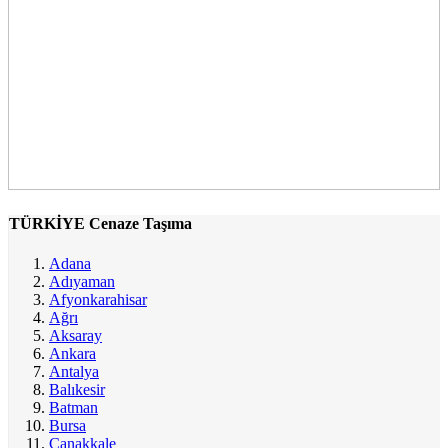
TÜRKİYE Cenaze Taşıma
Adana
Adıyaman
Afyonkarahisar
Ağrı
Aksaray
Ankara
Antalya
Balıkesir
Batman
Bursa
Çanakkale