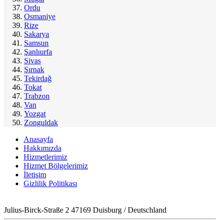
Ordu
Osmaniye
Rize
Sakarya
Samsun
Şanlıurfa
Sivas
Şırnak
Tekirdağ
Tokat
Trabzon
Van
Yozgat
Zonguldak
Anasayfa
Hakkımızda
Hizmetlerimiz
Hizmet Bölgelerimiz
İletişim
Gizlilik Politikası
Julius-Birck-Straße 2 47169 Duisburg / Deutschland