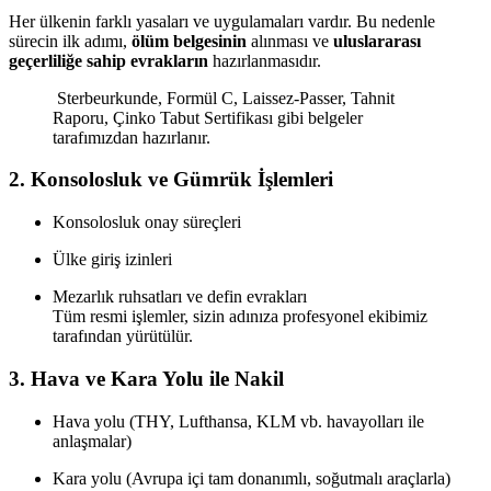
Her ülkenin farklı yasaları ve uygulamaları vardır. Bu nedenle
sürecin ilk adımı,
ölüm belgesinin
alınması ve
uluslararası
geçerliliğe sahip evrakların
hazırlanmasıdır.
Sterbeurkunde, Formül C, Laissez-Passer, Tahnit
Raporu, Çinko Tabut Sertifikası gibi belgeler
tarafımızdan hazırlanır.
2.
Konsolosluk ve Gümrük İşlemleri
Konsolosluk onay süreçleri
Ülke giriş izinleri
Mezarlık ruhsatları ve defin evrakları
Tüm resmi işlemler, sizin adınıza profesyonel ekibimiz
tarafından yürütülür.
3.
Hava ve Kara Yolu ile Nakil
Hava yolu (THY, Lufthansa, KLM vb. havayolları ile
anlaşmalar)
Kara yolu (Avrupa içi tam donanımlı, soğutmalı araçlarla)