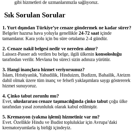
gibi hizmetleri de uzmanlarımızla sağlıyoruz.
Sık Sorulan Sorular
1. Yurt dışından Türkiye’ye cenaze göndermek ne kadar sürer?
Belgeler hazırsa hava yoluyla genellikle
24-72 saat
içinde
tamamlanır. Kara yolu için bu süre ortalama 2-4 gündür.
2. Cenaze nakil belgesi nedir ve nereden alınır?
Laissez-Passer adı verilen bu belge, ilgili ülkenin
konsolosluğu
tarafından verilir. Mevlana bu süreci sizin adınıza yürütür.
3. Hangi inançlara hizmet veriyorsunuz?
İslam, Hristiyanlık, Yahudilik, Hinduizm, Budizm, Bahailik, Ateizm
dahil olmak üzere tüm inanç ve felsefi yaklaşımlara saygı göstererek
hizmet sunuyoruz.
4. Çinko tabut zorunlu mu?
Evet,
uluslararası cenaze taşımacılığında çinko tabut
çoğu ülke
tarafından yasal zorunluluk olarak kabul edilmiştir.
5. Kremasyon (yakma işlemi) hizmetiniz var mı?
Evet. Özellikle Hindu ve Budist topluluklar için Avrupa’daki
krematoryumlarla iş birliği içindeyiz.