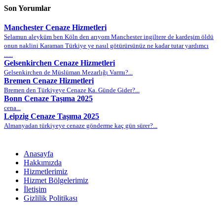
Son Yorumlar
Manchester Cenaze Hizmetleri
Selamun aleyküm ben Köln den arıyom Manchester ingiltere de kardeşim öldü
onun naklini Karaman Türkiye ye nasıl götürürsünüz ne kadar tutar yardımcı
......
Gelsenkirchen Cenaze Hizmetleri
Gelsenkirchen de Müslüman Mezarlığı Varmı?...
Bremen Cenaze Hizmetleri
Bremen den Türkiyeye Cenaze Ka. Günde Gider?...
Bonn Cenaze Taşıma 2025
cena...
Leipzig Cenaze Taşıma 2025
Almanyadan türkiyeye cenaze gönderme kaç gün sürer?...
Anasayfa
Hakkımızda
Hizmetlerimiz
Hizmet Bölgelerimiz
İletişim
Gizlilik Politikası