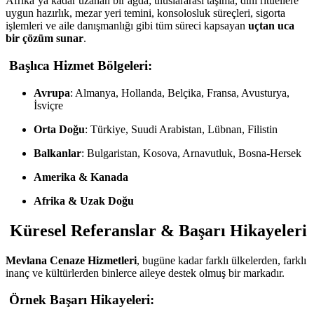
Afrika’ya kadar uzanan bir ağda; uluslararası taşıma, dini ritüellere
uygun hazırlık, mezar yeri temini, konsolosluk süreçleri, sigorta
işlemleri ve aile danışmanlığı gibi tüm süreci kapsayan
uçtan uca
bir çözüm sunar
.
Başlıca Hizmet Bölgeleri:
Avrupa
: Almanya, Hollanda, Belçika, Fransa, Avusturya,
İsviçre
Orta Doğu
: Türkiye, Suudi Arabistan, Lübnan, Filistin
Balkanlar
: Bulgaristan, Kosova, Arnavutluk, Bosna-Hersek
Amerika & Kanada
Afrika & Uzak Doğu
Küresel Referanslar & Başarı Hikayeleri
Mevlana Cenaze Hizmetleri
, bugüne kadar farklı ülkelerden, farklı
inanç ve kültürlerden binlerce aileye destek olmuş bir markadır.
Örnek Başarı Hikayeleri: