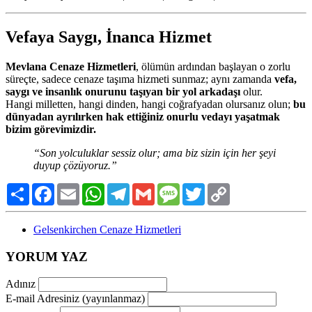
Vefaya Saygı, İnanca Hizmet
Mevlana Cenaze Hizmetleri
, ölümün ardından başlayan o zorlu
süreçte, sadece cenaze taşıma hizmeti sunmaz; aynı zamanda
vefa,
saygı ve insanlık onurunu taşıyan bir yol arkadaşı
olur.
Hangi milletten, hangi dinden, hangi coğrafyadan olursanız olun;
bu
dünyadan ayrılırken hak ettiğiniz onurlu vedayı yaşatmak
bizim görevimizdir.
“Son yolculuklar sessiz olur; ama biz sizin için her şeyi
duyup çözüyoruz.”
Paylaş
Facebook
Email
WhatsApp
Telegram
Gmail
Message
Twitter
Copy
Link
Gelsenkirchen Cenaze Hizmetleri
YORUM YAZ
Adınız
E-mail Adresiniz (yayınlanmaz)