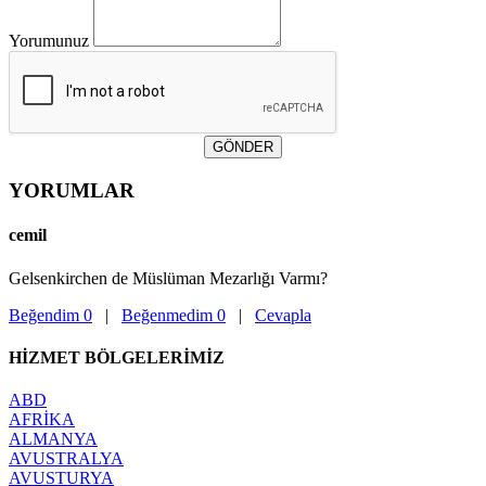
Yorumunuz
GÖNDER
YORUMLAR
cemil
Gelsenkirchen de Müslüman Mezarlığı Varmı?
Beğendim
0
|
Beğenmedim
0
|
Cevapla
HİZMET
BÖLGELERİMİZ
ABD
AFRİKA
ALMANYA
AVUSTRALYA
AVUSTURYA