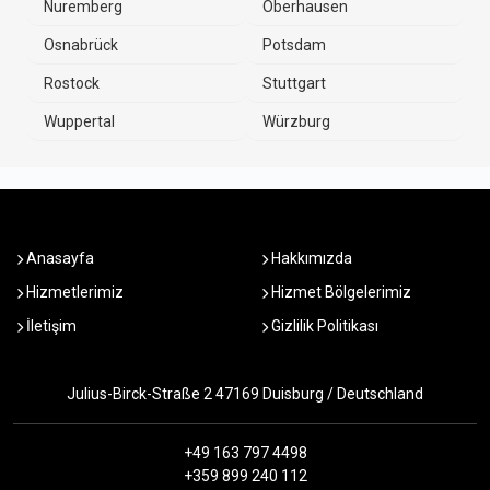
Nuremberg
Oberhausen
Osnabrück
Potsdam
Rostock
Stuttgart
Wuppertal
Würzburg
Anasayfa
Hakkımızda
Hizmetlerimiz
Hizmet Bölgelerimiz
İletişim
Gizlilik Politikası
Julius-Birck-Straße 2 47169 Duisburg / Deutschland
+49 163 797 4498
+359 899 240 112