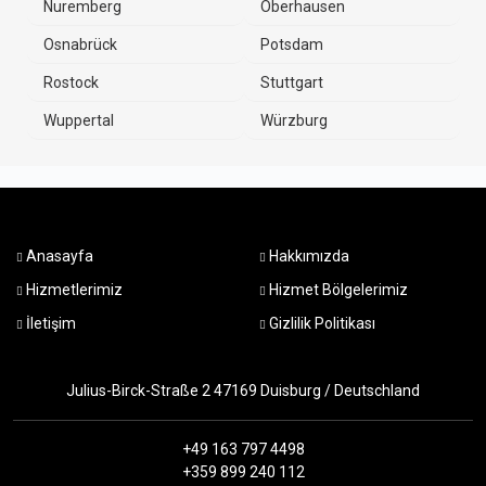
Nuremberg
Oberhausen
Osnabrück
Potsdam
Rostock
Stuttgart
Wuppertal
Würzburg
Anasayfa
Hakkımızda
Hizmetlerimiz
Hizmet Bölgelerimiz
İletişim
Gizlilik Politikası
Julius-Birck-Straße 2 47169 Duisburg / Deutschland
+49 163 797 4498
+359 899 240 112