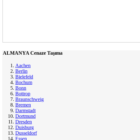
ALMANYA Cenaze Taşıma
Aachen
Berlin
Bielefeld
Bochum
Bonn
Bottrop
Braunschweig
Bremen
Darmstadt
Dortmund
Dresden
Duisburg
Dusseldorf
Essen