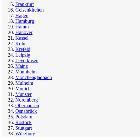
Frankfurt
Gelsenkirchen
Hagen
Hamburg
Hamm
Hanover
Kassel
Koln
Krefeld
Leipzig
Leverkusen
Mainz
Mannheim
Mönchengladbach
Mulheim
Munich
Munster
Nuremberg
Oberhausen
Osnabrück
Potsdam
Rostock
Stuttgart
Würzburg