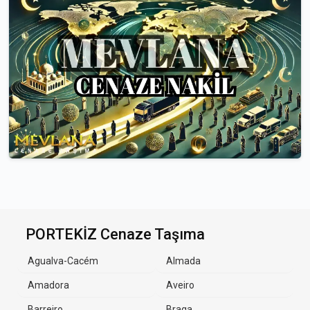
PORTEKİZ Cenaze Taşıma
Agualva-Cacém
Almada
Amadora
Aveiro
Barreiro
Braga