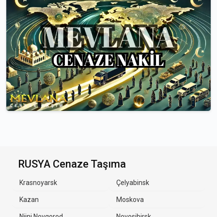
RUSYA Cenaze Taşıma
Krasnoyarsk
Çelyabinsk
Kazan
Moskova
Nijni Novgorod
Novosibirsk